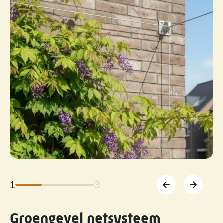
1
3
Groengevel netsysteem