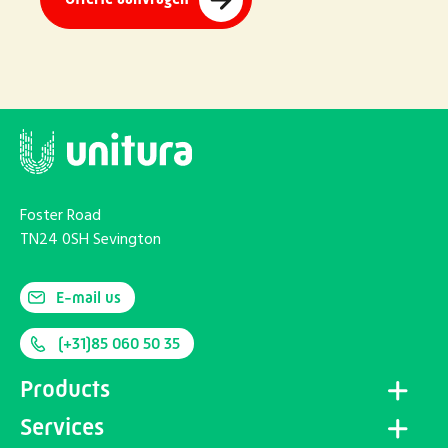
Foster Road
TN24 0SH Sevington
E-mail us
(+31)85 060 50 35
Products
Services