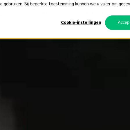
ie gebruiken. Bij beperkte toestemming kunnen we u vaker om gege
oducts
Services
Projects
About us
Cookie-instellingen
Accep