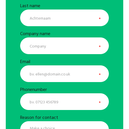
Last name
Company name
Email
Phonenumber
Reason for contact