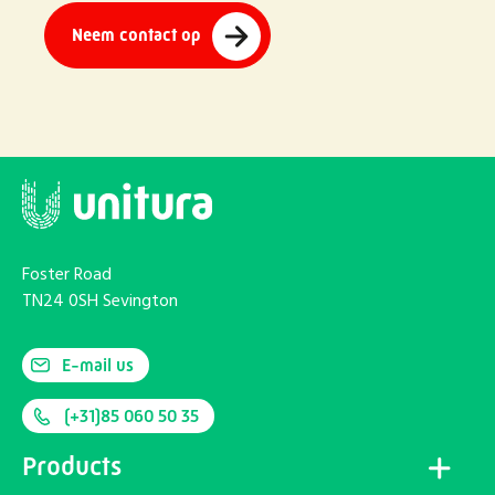
Neem contact op
Foster Road
TN24 0SH Sevington
E-mail us
(+31)85 060 50 35
Products