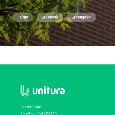
Fauna
Groendak
Groengevel
Foster Road
TN24 0SH Sevington