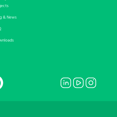
jects
og & News
Q
wnloads