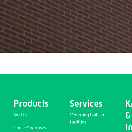
Products
Services
K
&
Swifts
Mounting built-in
facilities
I
House Sparrows