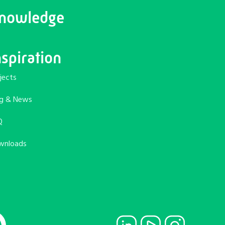
nowledge
nspiration
jects
og & News
Q
wnloads