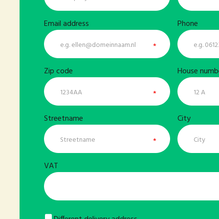
Email address
Phone
Zip code
House numbe
Streetname
City
VAT