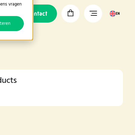
vens vragen
Contact
EN
teren
ducts