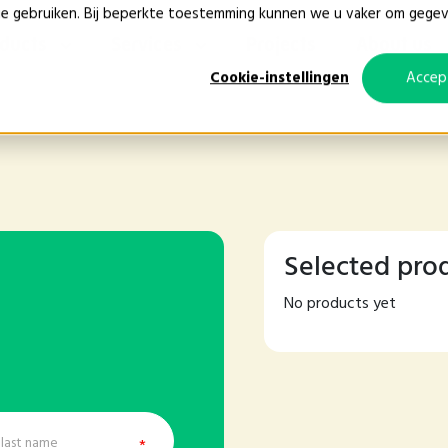
ie gebruiken. Bij beperkte toestemming kunnen we u vaker om gege
oducts
Services
Projects
About us
Cookie-instellingen
Accep
Selected pro
No products yet