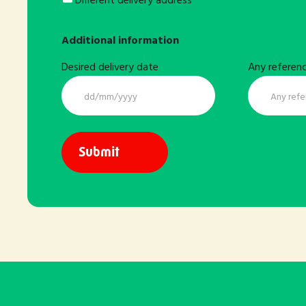
Different
Different delivery address
delivery
address
Additional information
Desired delivery date
Any referen
DD
slash
MM
slash
YYYY