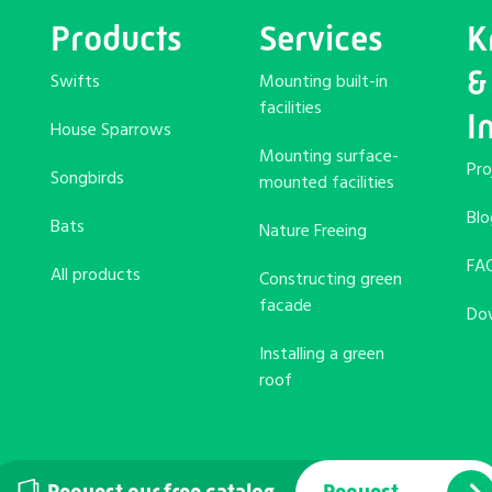
Products
Services
K
&
Swifts
Mounting built-in
facilities
I
House Sparrows
Mounting surface-
Pro
Songbirds
mounted facilities
Bl
Bats
Nature Freeing
FA
All products
Constructing green
facade
Do
Installing a green
roof