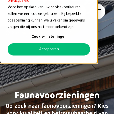
privacybeleid
.
Voor het opslaan van uw cookievoorkeuren
NL
zullen we een cookie gebruiken. Bij beperkte
toestemming kunnen we u vaker om gegevens
vragen die bij ons niet meer bekend zijn.
Faunavoorzieningen
Cookie-instellingen
Accepteren
Faunavoorzieningen
Op zoek naar faunavoorzieningen? Kies
voor kwaliteit en betrouwbaarheid van