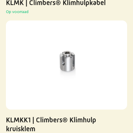
KLMK | Climbers® Klimhulpkabel
Op voorraad
KLMKK1 | Climbers® Klimhulp
kruisklem