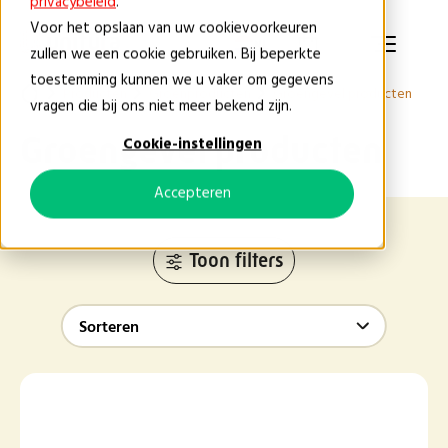
privacybeleid
.
Voor het opslaan van uw cookievoorkeuren
NL
zullen we een cookie gebruiken. Bij beperkte
toestemming kunnen we u vaker om gegevens
Producten
Groenproducten
Groengevel producten
vragen die bij ons niet meer bekend zijn.
Groengevel producten
Cookie-instellingen
Accepteren
Toon filters