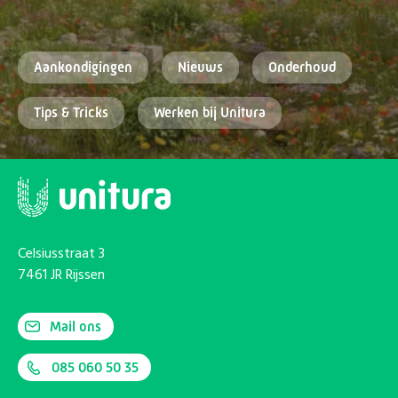
Aankondigingen
Nieuws
Onderhoud
Tips & Tricks
Werken bij Unitura
Celsiusstraat 3
7461 JR Rijssen
Mail ons
085 060 50 35