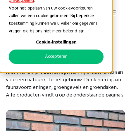
privacybeleid
.
Voor het opslaan van uw cookievoorkeuren
NL
zullen we een cookie gebruiken. Bij beperkte
toestemming kunnen we u vaker om gegevens
vragen die bij ons niet meer bekend zijn.
Producten
Cookie-instellingen
Kies uw
Accepteren
productcategorie
Kies hier uw productcategorie. Wij bieden alles aan
voor een natuurinclusief gebouw. Denk hierbij aan
faunavoorzieningen, groengevels en groendaken.
Alle producten vindt u op de onderstaande pagina’s.