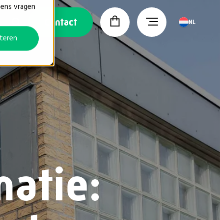
vens vragen
Contact
NL
teren
atie: