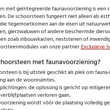
en met geïntegreerde faunavoorziening is een 
. De schoorsteen fungeert niet alleen als esth
 die tegemoetkomen aan de eisen uit natuurwe
zen, gierzwaluwen of andere beschermde diersoo
n zoals inbouwkasten, neststenen of inwendige
choorsteenmodules van onze partner
Exclusieve 
hoorsteen met faunavoorziening?
oorsteen is bij uitstek geschikt als plek om fau
ing aan de woonruimtes.
lichtingen: de oplossing is gericht op mitiger
verblijfplaatsen verloren gaan.
oorziening wordt vóór de plaatsing volledig ge