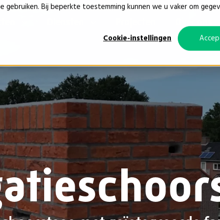
ie gebruiken. Bij beperkte toestemming kunnen we u vaker om gege
cten
Diensten
Projecten
Over ons
Cookie-instellingen
Accep
gatieschoor