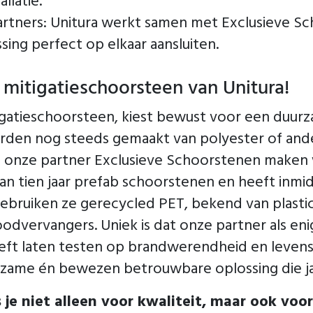
llatie.
ners: Unitura werkt samen met Exclusieve Sc
ing perfect op elkaar aansluiten.
mitigatieschoorsteen van Unitura!
igatieschoorsteen, kiest bewust voor een duurz
den nog steeds gemaakt van polyester of ander
t onze partner Exclusieve Schoorstenen maken w
an tien jaar prefab schoorstenen en heeft inmi
ebruiken ze gerecycled PET, bekend van plastic
dvervangers. Uniek is dat onze partner als eni
eft laten testen op brandwerendheid en leven
urzame én bewezen betrouwbare oplossing die j
es je niet alleen voor kwaliteit, maar ook vo