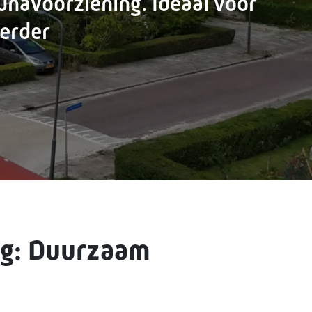
unavoorziening. Ideaal voor
verder
ng: Duurzaam