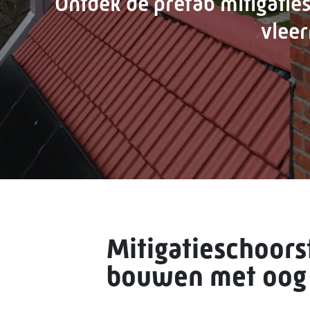
Ontdek de prefab mitigatie
vleer
Mitigatieschoor
bouwen met oog v