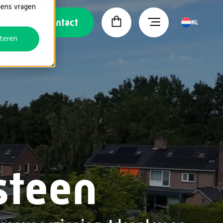
vens vragen
Contact
NL
teren
steen