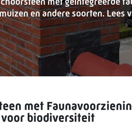
schoorsteen met geïntegreerde fa
muizen en andere soorten. Lees 
steen met Faunavoorzieni
oor biodiversiteit