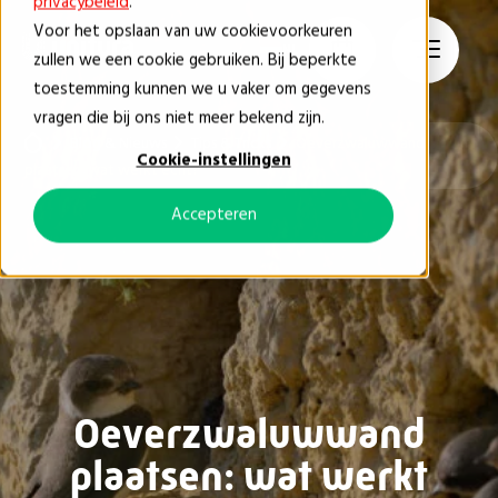
privacybeleid
.
Voor het opslaan van uw cookievoorkeuren
NL
zullen we een cookie gebruiken. Bij beperkte
toestemming kunnen we u vaker om gegevens
vragen die bij ons niet meer bekend zijn.
Blog & Nieuws
Tips & Tricks
Oeverzwaluwwand
Cookie-instellingen
plaatsen: wat werkt echt?
Accepteren
Oeverzwaluwwand
plaatsen: wat werkt