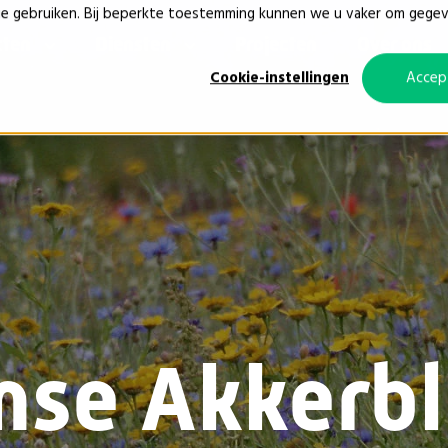
ie gebruiken. Bij beperkte toestemming kunnen we u vaker om gege
cten
Diensten
Projecten
Over ons
Cookie-instellingen
Accep
mse Akkerb