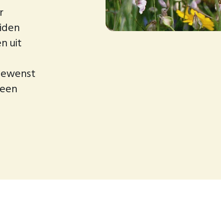
r
ciden
n uit
 gewenst
m een