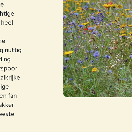
de
htige
 heel
me
g nuttig
ding
erspoor
lkrijke
tige
en fan
 akker
meeste