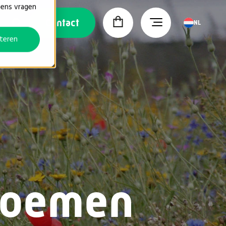
vens vragen
Contact
NL
teren
loemen