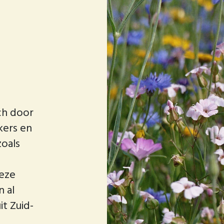
ch door
kers en
oals
deze
n al
t Zuid-