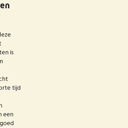
een
deze
t
ten is
em
t
cht
rte tijd
n
n een
 goed