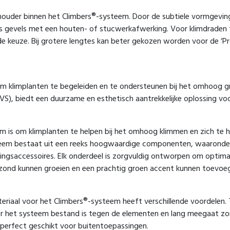
ouder binnen het Climbers®-systeem. Door de subtiele vormgeving
s gevels met een houten- of stucwerkafwerking. Voor klimdraden 
 keuze. Bij grotere lengtes kan beter gekozen worden voor de ‘Pr
m klimplanten te begeleiden en te ondersteunen bij het omhoog gr
RVS), biedt een duurzame en esthetisch aantrekkelijke oplossing vo
em is om klimplanten te helpen bij het omhoog klimmen en zich te 
ysteem bestaat uit een reeks hoogwaardige componenten, waaronde
ingsaccessoires. Elk onderdeel is zorgvuldig ontworpen om optima
gezond kunnen groeien en een prachtig groen accent kunnen toevoe
materiaal voor het Climbers®-systeem heeft verschillende voordelen.
or het systeem bestand is tegen de elementen en lang meegaat z
 perfect geschikt voor buitentoepassingen.