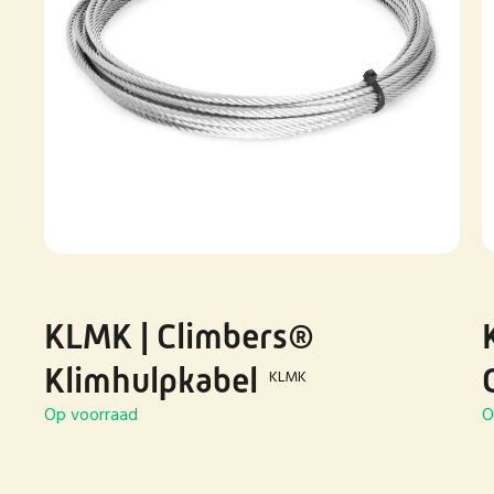
KLMK | Climbers®
Klimhulpkabel
KLMK
Op voorraad
O