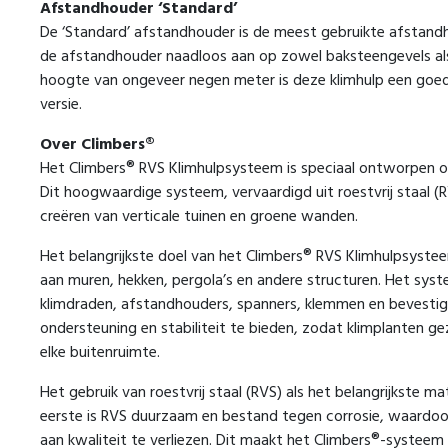
Afstandhouder ‘Standard’
De ‘Standard’ afstandhouder is de meest gebruikte afstandh
de afstandhouder naadloos aan op zowel baksteengevels al
hoogte van ongeveer negen meter is deze klimhulp een goede
versie.
Over Climbers®
Het Climbers® RVS Klimhulpsysteem is speciaal ontworpen o
Dit hoogwaardige systeem, vervaardigd uit roestvrij staal (
creëren van verticale tuinen en groene wanden.
Het belangrijkste doel van het Climbers® RVS Klimhulpsyste
aan muren, hekken, pergola’s en andere structuren. Het s
klimdraden, afstandhouders, spanners, klemmen en bevestig
ondersteuning en stabiliteit te bieden, zodat klimplanten 
elke buitenruimte.
Het gebruik van roestvrij staal (RVS) als het belangrijkste 
eerste is RVS duurzaam en bestand tegen corrosie, waardo
aan kwaliteit te verliezen. Dit maakt het Climbers®-systeem