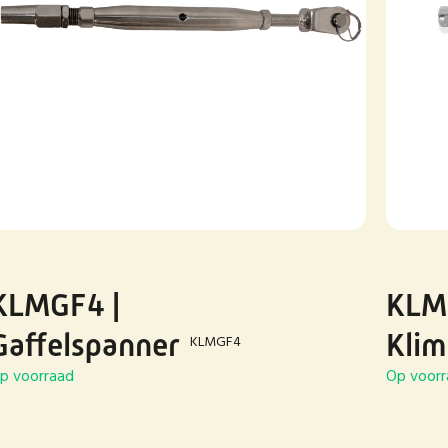
KLMGF4 |
KLMS
Gaffelspanner
Klim
KLMGF4
p voorraad
Op voorr