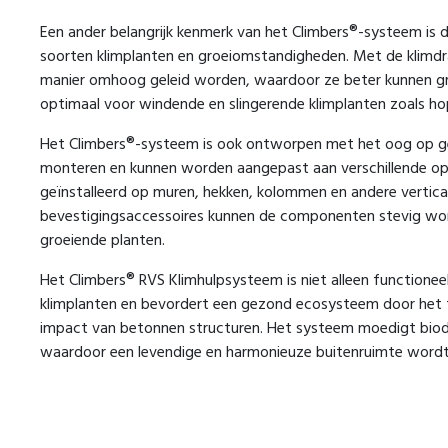
Een ander belangrijk kenmerk van het Climbers®-systeem is 
soorten klimplanten en groeiomstandigheden. Met de klimdr
manier omhoog geleid worden, waardoor ze beter kunnen gro
optimaal voor windende en slingerende klimplanten zoals hop
Het Climbers®-systeem is ook ontworpen met het oog op ge
monteren en kunnen worden aangepast aan verschillende op
geïnstalleerd op muren, hekken, kolommen en andere vertic
bevestigingsaccessoires kunnen de componenten stevig worden
groeiende planten.
Het Climbers® RVS Klimhulpsysteem is niet alleen functionee
klimplanten en bevordert een gezond ecosysteem door het 
impact van betonnen structuren. Het systeem moedigt biodive
waardoor een levendige en harmonieuze buitenruimte wordt