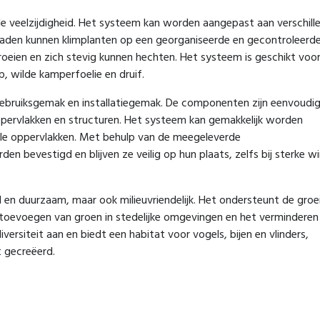
de veelzijdigheid. Het systeem kan worden aangepast aan verschill
aden kunnen klimplanten op een georganiseerde en gecontroleerd
eien en zich stevig kunnen hechten. Het systeem is geschikt voo
, wilde kamperfoelie en druif.
bruiksgemak en installatiegemak. De componenten zijn eenvoudig
pervlakken en structuren. Het systeem kan gemakkelijk worden
ale oppervlakken. Met behulp van de meegeleverde
 bevestigd en blijven ze veilig op hun plaats, zelfs bij sterke w
l en duurzaam, maar ook milieuvriendelijk. Het ondersteunt de groe
toevoegen van groen in stedelijke omgevingen en het verminderen
rsiteit aan en biedt een habitat voor vogels, bijen en vlinders,
 gecreëerd.