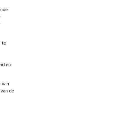
ende
e
r
 te
ind en
i van
 van de