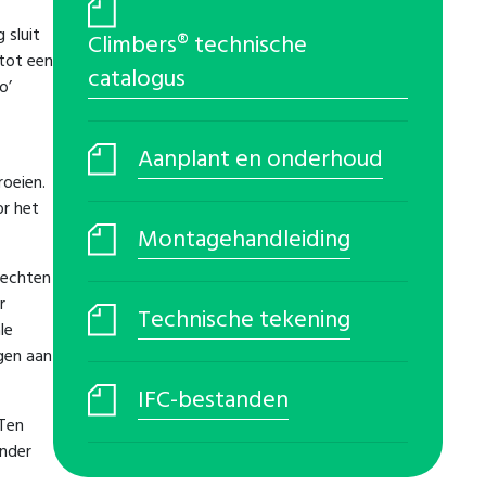
 sluit
Climbers® technische
tot een
catalogus
o’
Aanplant en onderhoud
oeien.
or het
Montagehandleiding
hechten
r
Technische tekening
le
gen aan
IFC-bestanden
 Ten
onder