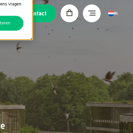
vens vragen
Contact
NL
teren
ze