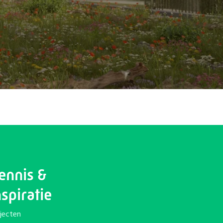
ennis &
nspiratie
jecten