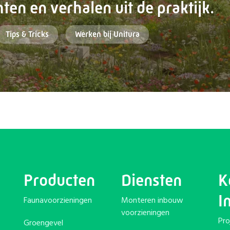
ten en verhalen uit de praktijk.
Tips & Tricks
Werken bij Unitura
Producten
Diensten
K
I
Faunavoorzieningen
Monteren inbouw
voorzieningen
Pro
Groengevel