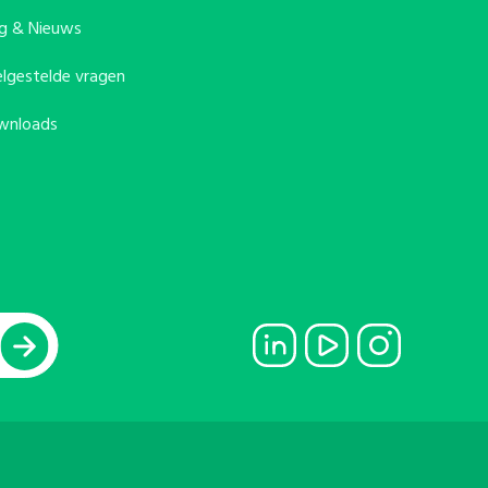
g & Nieuws
lgestelde vragen
wnloads