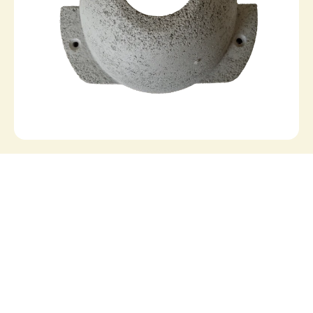
HZP1
HZP1 | Huiszwaluwkom
Op voorraad
Bekijk alle producten