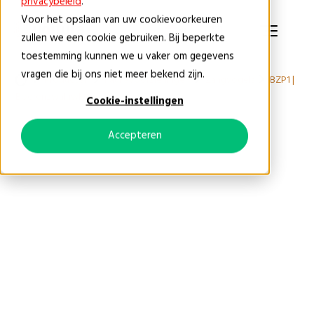
privacybeleid
.
Voor het opslaan van uw cookievoorkeuren
NL
zullen we een cookie gebruiken. Bij beperkte
toestemming kunnen we u vaker om gegevens
vragen die bij ons niet meer bekend zijn.
Producten
Faunavoorzieningen
Zangvogels
BZP1 |
Boerenzwaluwkom
Cookie-instellingen
Accepteren