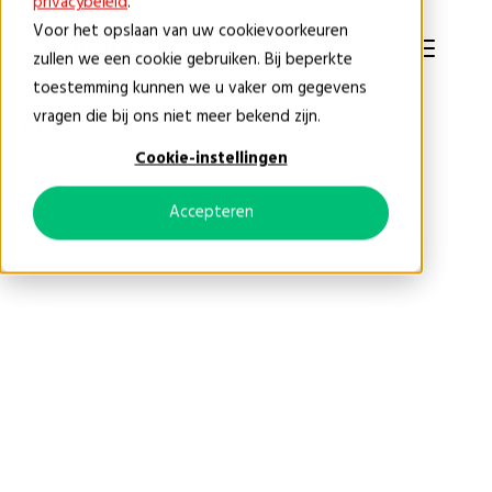
privacybeleid
.
Voor het opslaan van uw cookievoorkeuren
NL
zullen we een cookie gebruiken. Bij beperkte
toestemming kunnen we u vaker om gegevens
vragen die bij ons niet meer bekend zijn.
Producten
Faunavoorzieningen
Vleermuizen
VMPM2 | Vleermuiskast
Cookie-instellingen
Accepteren