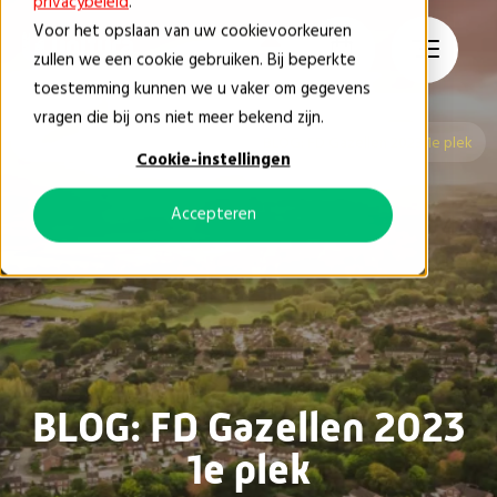
privacybeleid
.
Voor het opslaan van uw cookievoorkeuren
NL
zullen we een cookie gebruiken. Bij beperkte
toestemming kunnen we u vaker om gegevens
vragen die bij ons niet meer bekend zijn.
Blog & Nieuws
Nieuws
BLOG: FD Gazellen 2023 1e plek
Cookie-instellingen
Accepteren
BLOG: FD Gazellen 2023
1e plek