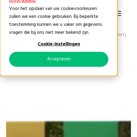
privacybeleid
.
Voor het opslaan van uw cookievoorkeuren
NL
zullen we een cookie gebruiken. Bij beperkte
toestemming kunnen we u vaker om gegevens
vragen die bij ons niet meer bekend zijn.
Producten
Groenproducten
Bloemzaden
BWV1 |
Weidemengsel veengrond
Cookie-instellingen
Accepteren