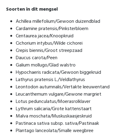
Soorten in dit mengsel
Achillea millefolium/Gewoon duizendblad
Cardamine pratensis/Pinksterbloem
Centaurea jacea/Knoopkruid
Cichorium intybus/Wilde cichorei
Crepis biennis/Groot streepzaad
Daucus carota/Peen
Galium mollugo/Glad walstro
Hypochaeris radicata/Gewoon biggekruid
Lathyrus pratensis L./Veldlathyrus
Leontodon autumnalis/Vertakte leeuwentand
Leucanthemum vulgare/Gewone margriet
Lotus pedunculatus/Moerasrolklaver
Lythrum salicaria/Grote kattenstaart
Malva moschata/Muskuskaasjeskruid
Pastinaca sativa subsp. sativa/Pastinaak
Plantago lanceolata/Smalle weegbree