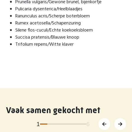
Prunella vulgaris/Gewone brunel, bijenkorfje
Pulicaria dysenterica/Heelblaadjes
Ranunculus acris/Scherpe boterbloem
Rumex acetosella/Schapenzuring
Silene flos-cuculi/Echte koekoeksbloem
Succisa pratensis/Blauwe knoop
Trifolium repens/Witte klaver
Vaak samen gekocht met
1
6