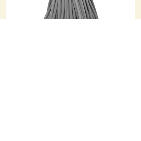
VS1
VS1 | Vulschuim
Op voorraad
Bekijk alle producten