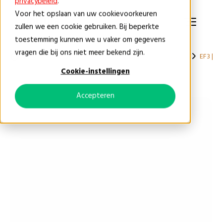
privacybeleid
.
Voor het opslaan van uw cookievoorkeuren
NL
zullen we een cookie gebruiken. Bij beperkte
toestemming kunnen we u vaker om gegevens
vragen die bij ons niet meer bekend zijn.
Producten
Faunavoorzieningen
Ontmoediging
EF3 |
Exclusion flap
Cookie-instellingen
Accepteren