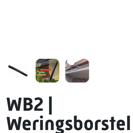
WB2 |
Weringsborstel