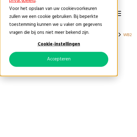
privacybeleid
.
Voor het opslaan van uw cookievoorkeuren
NL
zullen we een cookie gebruiken. Bij beperkte
toestemming kunnen we u vaker om gegevens
vragen die bij ons niet meer bekend zijn.
Producten
Faunavoorzieningen
Ontmoediging
WB2
| Weringsborstel klein
Cookie-instellingen
Accepteren